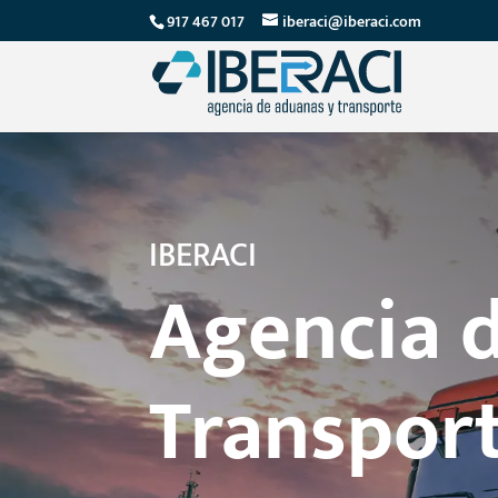
917 467 017
iberaci@iberaci.com
IBERACI
Agencia 
Transpor